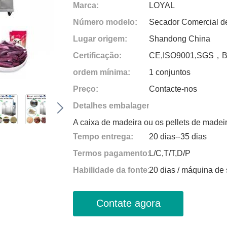
Marca:
LOYAL
Número modelo:
Secador Comercial d
Lugar origem:
Shandong China
Certificação:
CE,ISO9001,SGS，
ordem mínima:
1 conjuntos
Preço:
Contacte-nos
Detalhes embalagem:
A caixa de madeira ou os pellets de madei
Tempo entrega:
20 dias--35 dias
Termos pagamento:
L/C,T/T,D/P
Habilidade da fonte:
20 dias / máquina de 
Contate agora