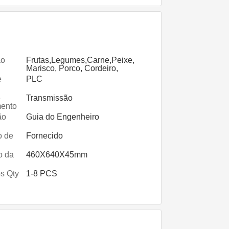
ão
Frutas,Legumes,Carne,Peixe,
Marisco, Porco, Cordeiro,
Frango, Ervas,Nozes,Flores
e
PLC
e
Transmissão
ento
ão
Guia do Engenheiro
o de
Fornecido
ria
o da
460X640X45mm
s Qty
1-8 PCS