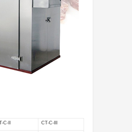
-C-II
CT-C-III