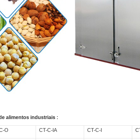
 alimentos industriais :
C-O
CT-C-IA
CT-C-I
CT