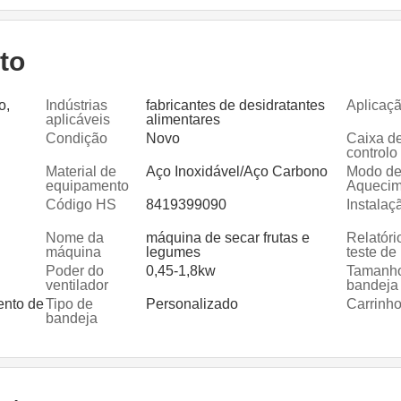
to
o,
Indústrias
fabricantes de desidratantes
Aplicaç
aplicáveis
alimentares
 de
Condição
Novo
Caixa d
o no
controlo
Material de
Aço Inoxidável/Aço Carbono
Modo d
equipamento
Aquecim
Código HS
8419399090
Instalaç
Nome da
máquina de secar frutas e
Relatóri
máquina
legumes
teste de
maquina
Poder do
0,45-1,8kw
Tamanh
ventilador
bandeja
nto de
Tipo de
Personalizado
Carrinho
bandeja