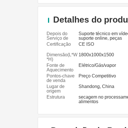
Detalhes do produ
Depois do
Suporte técnico em víde
Serviço de
suporte online, peças
Garantia
sobressalentes, serviço
Certificação
CE ISO
manutenção e reparaçã
terreno
Dimensão(L*W
1800x1000x1500
*H)
Fonte de
Elétrico/Gás/vapor
Aquecimento
Pontos-chave
Preço Competitivo
de venda
Lugar de
Shandong, China
origem
Estrutura
secagem no processame
alimentos