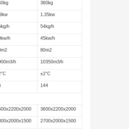
40kg
360kg
.9kw
1.35kw
kg/h  
54kg/h
0kw/h
45kw/h
0m2
80m2
900m3/h
10350m3/h
2°C
±2°C
6
144
600x2200x2000
3600x2200x2000
800x2000x1500
2700x2000x1500