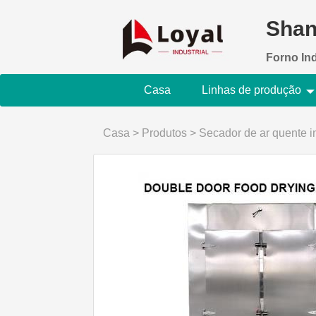
Shan
Forno In
Casa
Linhas de produção
Casa
>
Produtos
>
Secador de ar quente in