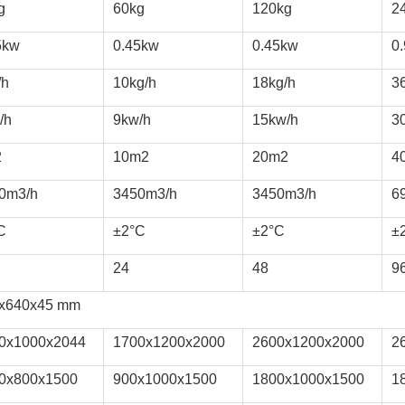
g
60kg
120kg
2
5kw
0.45kw
0.45kw
0
/h
10kg/h
18kg/h
36
/h 
9kw/h
15kw/h
3
2
10m2
20m2
4
0m3/h
3450m3/h
3450m3/h
6
C
±2°C
±2°C
±
24
48
9
x640x45 mm
0x1000x2044
1700x1200x2000
2600x1200x2000
2
0x800x1500
900x1000x1500
1800x1000x1500
1