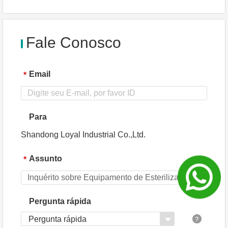
saída
comp
onent
es
princi
Fale Conosco
pais
Email
*
Para
Shandong Loyal Industrial Co.,Ltd.
Assunto
*
Pergunta rápida
Pergunta rápida