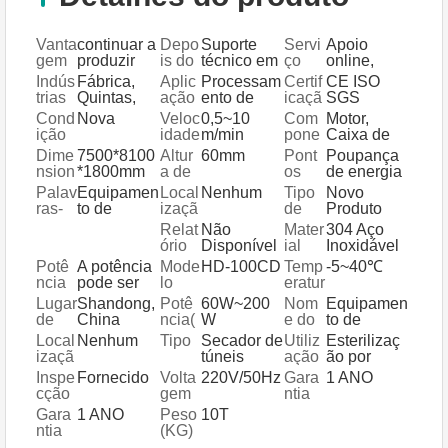
Vanta
continuar a
Depo
Suporte
Servi
Apoio
gem
produzir
is do
técnico em
ço
online,
Servi
vídeo,
Pós-
apoio
Indús
Fábrica,
Aplic
Processam
Certif
CE ISO
ço de
suporte
Vend
técnico em
trias
Quintas,
ação
ento de
icaçã
SGS
Gara
online,
a
vídeo,
aplic
Loja de
medicame
o
Cond
Nova
Veloc
0,5~10
Com
Motor,
ntia
peças
Prest
instalação
áveis
Alimentos,
ntos,
ição
idade
m/min
pone
Caixa de
sobressale
ado
no terreno,
Lojas de
Processam
do
ntes
velocidade
Dime
7500*8100
Altur
60mm
Pont
Poupança
ntes,
comissiona
Alimentos
ento de
trans
princi
s, PLC,
nsion
*1800mm
a de
os
de energia
serviço de
mento e
e Bebidas
produtos
porta
pais
Motor
(L*W*
alime
Chav
manutençã
formação
Palav
Equipamen
Local
Nenhum
Tipo
Novo
químicos,
dor
H)
ntaçã
e de
o e
ras-
to de
izaçã
de
Produto
Processam
o
Vend
reparação
chav
esterilizaçã
o do
Mark
2020
ento de
Relat
Não
Mater
304 Aço
a
no terreno
e
o por
Servi
eting
alimentos
ório
Disponível
ial
Inoxidável
micro-
ço
de
Potê
A potência
Mode
HD-100CD
Temp
-5~40℃
ondas
Local
teste
ncia
pode ser
lo
eratur
de
de
ajustada
a de
Lugar
Shandong,
Potê
60W~200
Nom
Equipamen
maqu
saída
funci
de
China
ncia(
W
e do
to de
inaria
de
onam
orige
W)
produ
esterilizaçã
Local
Nenhum
Tipo
Secador de
Utiliz
Esterilizaç
micro
ento
m
to
o por
izaçã
túneis
ação
ão por
-
micro-
o do
calor seco
Inspe
Fornecido
Volta
220V/50Hz
Gara
1 ANO
onda
ondas
Show
cção
gem
ntia
s
room
de
Gara
1 ANO
Peso
10T
vídeo
ntia
(KG)
de
dos