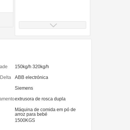
ade
150kg/h 320kg/h
 Delta
ABB electrónica
Siemens
amento
extrusora de rosca dupla
Máquina de comida em pó de
arroz para bebé
1500KGS