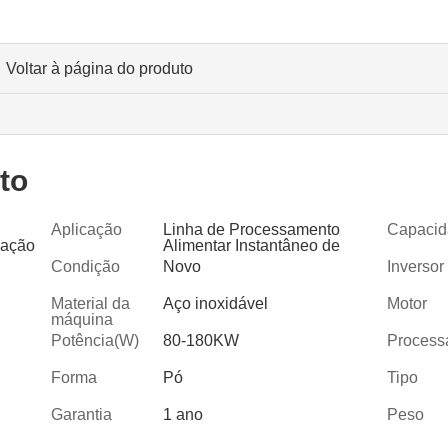
Voltar à página do produto
to
Aplicação
Linha de Processamento
Capacid
mação
Alimentar Instantâneo de
Alimentos em Pó para Bebés
Condição
Novo
Inversor
Material da
Aço inoxidável
Motor
máquina
Potência(W)
80-180KW
Process
Forma
Pó
Tipo
Garantia
1 ano
Peso