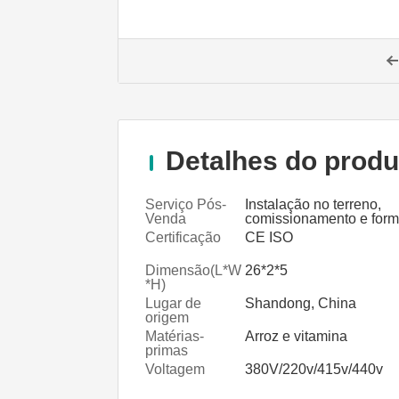
Detalhes do produ
Serviço Pós-
Instalação no terreno,
Venda
comissionamento e for
Prestado
Certificação
CE ISO
Dimensão(L*W
26*2*5
*H)
Lugar de
Shandong, China
origem
Matérias-
Arroz e vitamina
primas
Voltagem
380V/220v/415v/440v