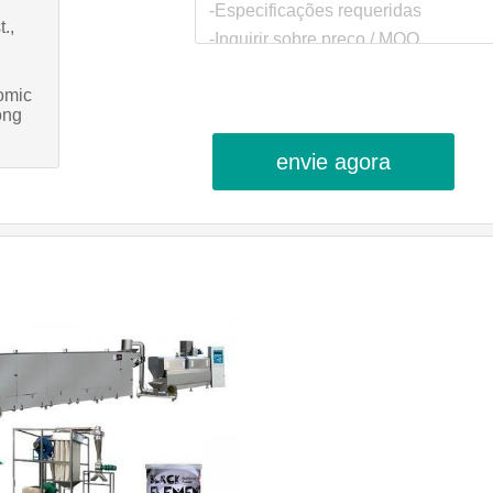
.,
omic
ong
envie agora