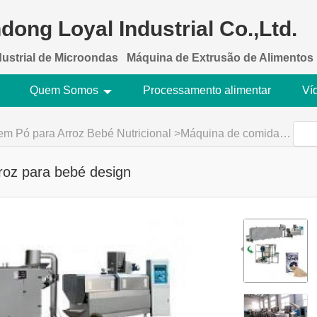
dong Loyal Industrial Co.,Ltd.
dustrial de Microondas
Máquina de Extrusão de Alimentos
Quem Somos
Processamento alimentar
Ví
em Pó para Arroz Bebé Nutricional
>
Máquina de comida em pó de arroz para bebé design
roz para bebé design