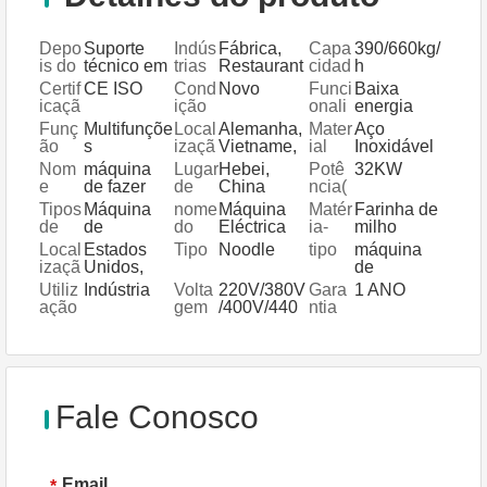
Depo
Suporte
Indús
Fábrica,
Capa
390/660kg/
is do
técnico em
trias
Restaurant
cidad
h
Servi
vídeo,
aplic
e, Lojas de
e
Certif
CE ISO
Cond
Novo
Funci
Baixa
ço de
suporte
áveis
Alimentos
icaçã
ição
onali
energia
Gara
online,
e Bebidas
o
dade
Alta
Funç
Multifunçõe
Local
Alemanha,
Mater
Aço
ntia
peças
velocidade
ão
s
izaçã
Vietname,
ial
Inoxidável
sobressale
o do
Filipinas,
Nom
máquina
Lugar
Hebei,
Potê
32KW
ntes,
Servi
Indonésia,
e
de fazer
de
China
ncia(
serviço de
ço
Índia,
macarrão
orige
W)
manutençã
Tipos
Máquina
nome
Máquina
Matér
Farinha de
Local
Tailândia
m
o e
de
de
do
Eléctrica
ia-
milho
reparação
proce
Processam
produ
Industrial
prima
Local
Estados
Tipo
Noodle
tipo
máquina
no terreno
ssam
ento de
to
de Baixo
izaçã
Unidos,
de
ento
Grãos
Consumo
o do
Alemanha,
macarrão
Utiliz
Indústria
Volta
220V/380V
Gara
1 ANO
Show
Vietname,
ação
gem
/400V/440
ntia
room
Indonésia,
V
Tailândia,
Malásia
Fale Conosco
Email
*